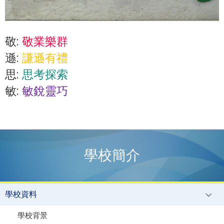
敬:
敬業樂群
遜:
謙遜有禮
思:
思考探索
敏:
敏銳靈巧
學校簡介
學校資料
學校背景