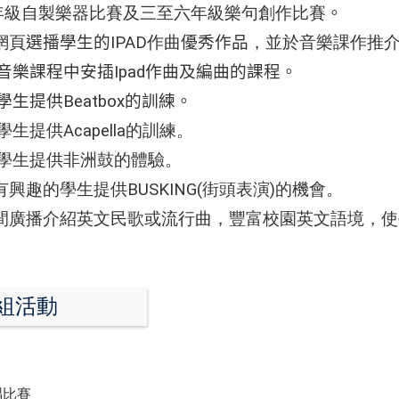
年級自製樂器比賽及三至六年級樂句創作比賽
。
網頁
選播學生的
IPAD
作曲
優秀作品
，並於音樂課作推
音樂課程中安插
I
pad
作曲及編曲的課程。
學生提供Beatbox的訓練
。
學生提供
Acapella
的訓練。
學生提供非洲鼓的體驗。
興趣的學生提供BUSKING(街頭表演)的機會。
間廣播介紹英文民歌或流行曲，豐富校園英文語境，
組活動
唱比賽