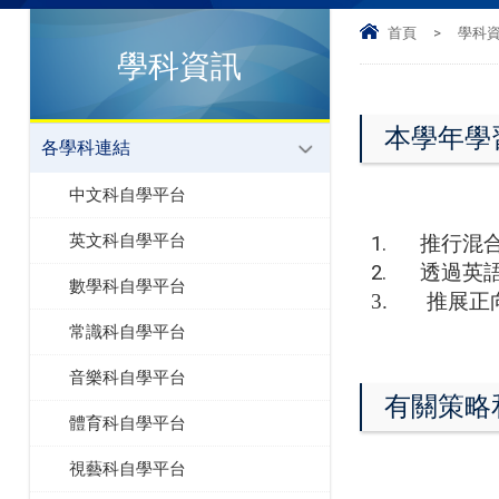
首頁
>
學科
學科資訊
本學年學
各學科連結
中文科自學平台
英文科自學平台
1.
推行混合
2.
透過英語
數學科自學平台
3.
推展正向
常識科自學平台
音樂科自學平台
有關策略
體育科自學平台
視藝科自學平台