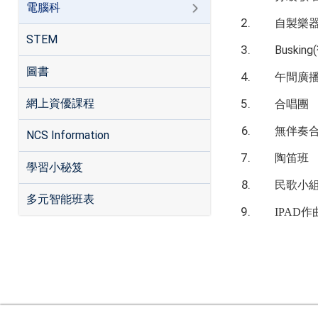
電腦科
自製樂
STEM
Busking(
圖書
午間廣
網上資優課程
合唱團
無伴奏
NCS Information
陶笛班
學習小秘笈
民歌小
多元智能班表
IPAD