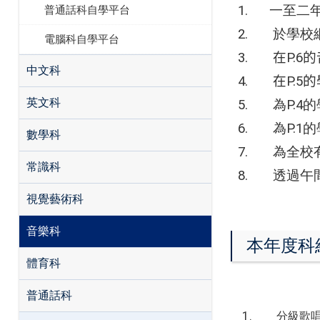
1.
一至二
普通話科自學平台
2.
於學校
電腦科自學平台
3.
在
P.6
的
中文科
4.
在
P.5
的
英文科
5.
為
P.4
的
6.
為
P.1
的
數學科
7. 為全校有
常識科
8. 透過午
視覺藝術科
音樂科
本年度科
體育科
普通話科
分級歌