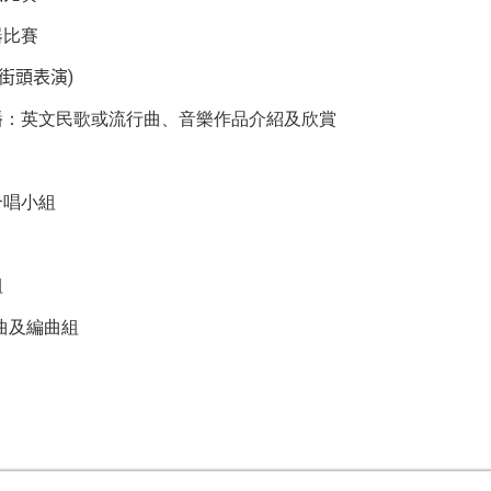
器比賽
)
街頭表演
播：英文民歌或流行曲、音樂作品介紹及欣賞
合唱小組
組
作曲及編曲組