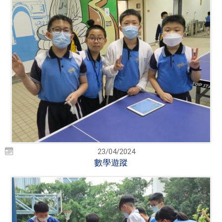
23/04/2024
數學遊蹤