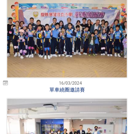
16/03/2024
單車繞圈邀請賽