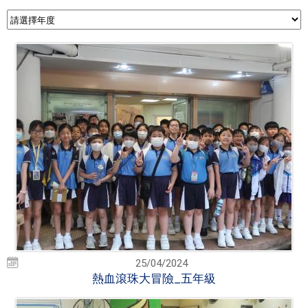
25/04/2024
熱血滾珠大冒險_五年級