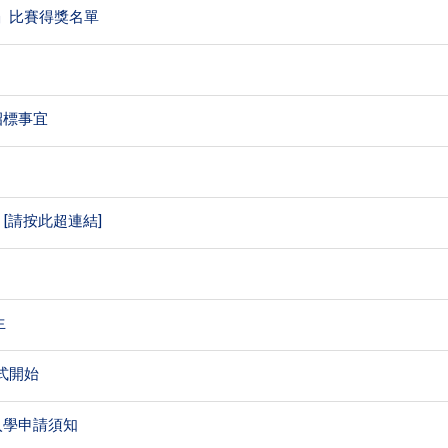
讀日」比賽得獎名單
招標事宜
播 [請按此超連結]
生
式開始
位入學申請須知